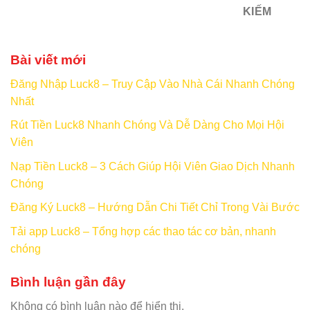
KIẾM
Bài viết mới
Đăng Nhập Luck8 – Truy Cập Vào Nhà Cái Nhanh Chóng
Nhất
Rút Tiền Luck8 Nhanh Chóng Và Dễ Dàng Cho Mọi Hội
Viên
Nạp Tiền Luck8 – 3 Cách Giúp Hội Viên Giao Dịch Nhanh
Chóng
Đăng Ký Luck8 – Hướng Dẫn Chi Tiết Chỉ Trong Vài Bước
Tải app Luck8 – Tổng hợp các thao tác cơ bản, nhanh
chóng
Bình luận gần đây
Không có bình luận nào để hiển thị.