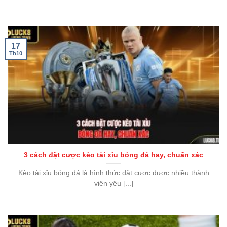
17
Th10
3 cách đặt cược kèo tài xỉu bóng đá hay, chuẩn xác
Kèo tài xỉu bóng đá là hình thức đặt cược được nhiều thành
viên yêu [...]