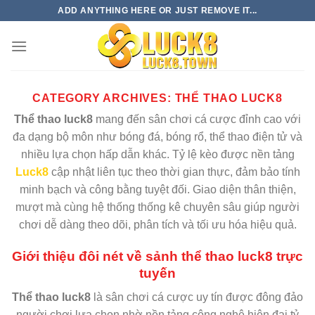
Skip
ADD ANYTHING HERE OR JUST REMOVE IT...
to
content
CATEGORY ARCHIVES:
THỂ THAO LUCK8
Thể thao luck8
mang đến sân chơi cá cược đỉnh cao với
đa dạng bộ môn như bóng đá, bóng rổ, thể thao điện tử và
nhiều lựa chọn hấp dẫn khác. Tỷ lệ kèo được nền tảng
Luck8
cập nhật liên tục theo thời gian thực, đảm bảo tính
minh bạch và công bằng tuyệt đối. Giao diện thân thiện,
mượt mà cùng hệ thống thống kê chuyên sâu giúp người
chơi dễ dàng theo dõi, phân tích và tối ưu hóa hiệu quả.
Giới thiệu đôi nét về sảnh thể thao luck8 trực
tuyến
Thể thao luck8
là sân chơi cá cược uy tín được đông đảo
người chơi lựa chọn nhờ nền tảng công nghệ hiện đại tỷ