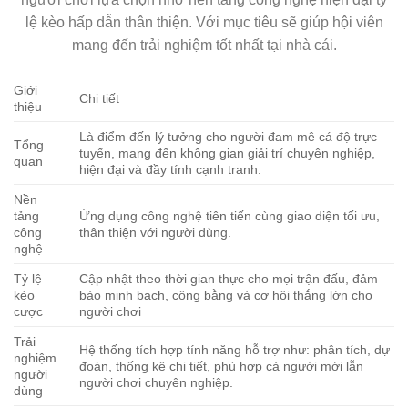
lệ kèo hấp dẫn thân thiện. Với mục tiêu sẽ giúp hội viên
mang đến trải nghiệm tốt nhất tại nhà cái.
Giới
Chi tiết
thiệu
Là điểm đến lý tưởng cho người đam mê cá độ trực
Tổng
tuyến, mang đến không gian giải trí chuyên nghiệp,
quan
hiện đại và đầy tính cạnh tranh.
Nền
tảng
Ứng dụng công nghệ tiên tiến cùng giao diện tối ưu,
công
thân thiện với người dùng.
nghệ
Tỷ lệ
Cập nhật theo thời gian thực cho mọi trận đấu, đảm
kèo
bảo minh bạch, công bằng và cơ hội thắng lớn cho
cược
người chơi
Trải
Hệ thống tích hợp tính năng hỗ trợ như: phân tích, dự
nghiệm
đoán, thống kê chi tiết, phù hợp cả người mới lẫn
người
người chơi chuyên nghiệp.
dùng