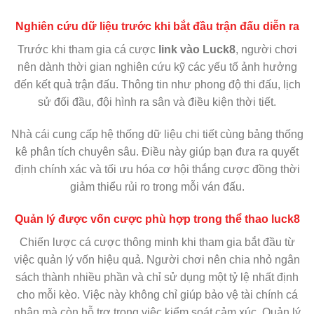
Nghiên cứu dữ liệu trước khi bắt đầu trận đấu diễn ra
Trước khi tham gia cá cược
link vào Luck8
, người chơi
nên dành thời gian nghiên cứu kỹ các yếu tố ảnh hưởng
đến kết quả trận đấu. Thông tin như phong độ thi đấu, lịch
sử đối đầu, đội hình ra sân và điều kiện thời tiết.
Nhà cái cung cấp hệ thống dữ liệu chi tiết cùng bảng thống
kê phân tích chuyên sâu. Điều này giúp bạn đưa ra quyết
định chính xác và tối ưu hóa cơ hội thắng cược đồng thời
giảm thiểu rủi ro trong mỗi ván đấu.
Quản lý được vốn cược phù hợp trong thể thao luck8
Chiến lược cá cược thông minh khi tham gia bắt đầu từ
việc quản lý vốn hiệu quả. Người chơi nên chia nhỏ ngân
sách thành nhiều phần và chỉ sử dụng một tỷ lệ nhất định
cho mỗi kèo. Việc này không chỉ giúp bảo vệ tài chính cá
nhân mà còn hỗ trợ trong việc kiểm soát cảm xúc. Quản lý