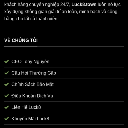
khách hàng chuyên nghiệp 24/7,
Luck8.town
luôn nỗ lực
xây dựng không gian giải trí an toàn, minh bạch và công
bằng cho tất cả thành viên.
VỀ CHÚNG TÔI
CEO Tony Nguyễn
Câu Hỏi Thường Gặp
Chính Sách Bảo Mật
Điều Khoản Dịch Vụ
Liên Hệ Luck8
Khuyến Mãi Luck8