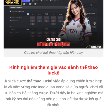
Các trò chơi thể thao hấp dẫn hiện nay
Kinh nghiệm tham gia vào sảnh thể thao
luck8
Khi cá cược
thể thao luck8
việc áp dụng chiến lược hợp
lý và nắm vững các mẹo quan trọng sẽ giúp người chơi tối
ưu hóa cơ hội thắng cược. Dưới đây là ba kinh nghiệm mà
bất kỳ bet thủ nào cũng nên ghi nhớ để đạt được kết quả
tốt nhất.