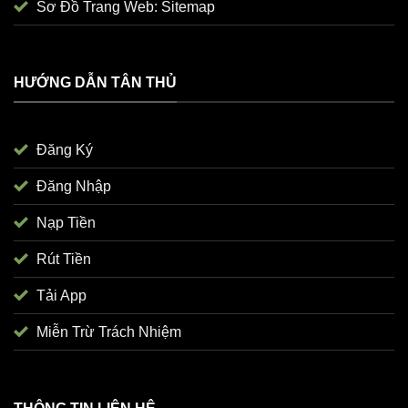
Sơ Đồ Trang Web:
Sitemap
HƯỚNG DẪN TÂN THỦ
Đăng Ký
Đăng Nhập
Nạp Tiền
Rút Tiền
Tải App
Miễn Trừ Trách Nhiệm